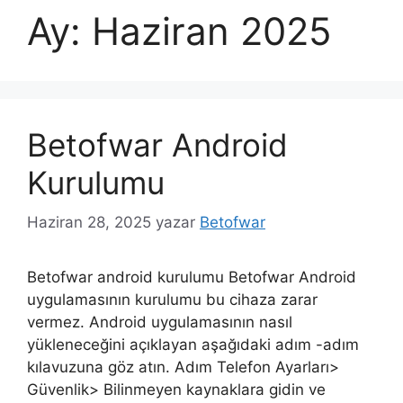
Ay:
Haziran 2025
Betofwar Android
Kurulumu
Haziran 28, 2025
yazar
Betofwar
Betofwar android kurulumu Betofwar Android
uygulamasının kurulumu bu cihaza zarar
vermez. Android uygulamasının nasıl
yükleneceğini açıklayan aşağıdaki adım -adım
kılavuzuna göz atın. Adım Telefon Ayarları>
Güvenlik> Bilinmeyen kaynaklara gidin ve