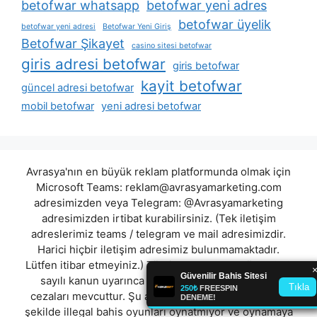
betofwar whatsapp
betofwar yeni adres
betofwar üyelik
betofwar yeni adresi
Betofwar Yeni Giriş
Betofwar Şikayet
casino sitesi betofwar
giris adresi betofwar
giris betofwar
kayit betofwar
güncel adresi betofwar
mobil betofwar
yeni adresi betofwar
Avrasya'nın en büyük reklam platformunda olmak için
Microsoft Teams:
reklam@avrasyamarketing.com
adresimizden veya Telegram: @Avrasyamarketing
adresimizden irtibat kurabilirsiniz. (Tek iletişim
adreslerimiz teams / telegram ve mail adresimizdir.
Harici hiçbir iletişim adresimiz bulunmamaktadır.
Lütfen itibar etmeyiniz.) Türkiye yasalarına göre 7258
sayılı kanun uyarınca yasa dışı bahis oynamanın
cezaları mevcuttur. Şu an bulunduğunuz site hiç bir
şekilde illegal bahis oyunları oynatmıyor ve oynamaya