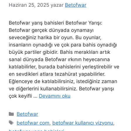
Haziran 25, 2025
yazar
Betofwar
Betofwar yarış bahisleri Betofwar Yarışı:
Betofwar gerçek dünyada oynamayı
seveceğiniz harika bir oyun. Bu oyunlar,
insanların oynadığı ve çok para bahis oynadığı
büyük partiler gibidir. Bahis meraklıları artık
sanal dünyada Betofwar ırkının heyecanına
katılabilirler, burada bahislerini yerleştirebilir ve
en sevdikleri atlara tezahürat yapabilirler.
Eğlenceye de katılabilirsiniz, istediğiniz zaman
ve diğerlerini kullanabilirsiniz. Betofwar yarışı
çok keyifli …
Devamını oku
Kategoriler
Betofwar
Etiketler
betofwar com
,
betofwar kullanıcı vizyonu
,