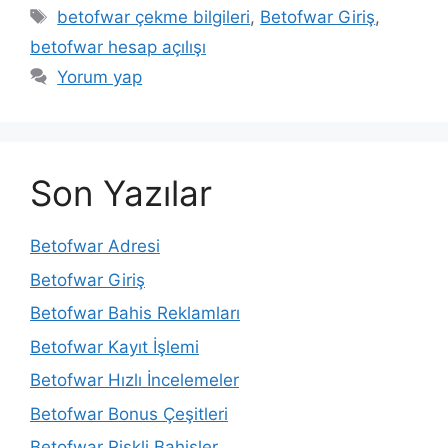
Etiketler
betofwar çekme bilgileri
,
Betofwar Giriş
,
betofwar hesap açılışı
Yorum yap
Son Yazılar
Betofwar Adresi
Betofwar Giriş
Betofwar Bahis Reklamları
Betofwar Kayıt İşlemi
Betofwar Hızlı İncelemeler
Betofwar Bonus Çeşitleri
Betofwar Riskli Bahisler