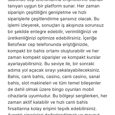
tanıyan uygun bir platform sunar. Her zaman
siparişin çeşitliliğini genişletme ve hızlı
siparişlerle çeşitlendirme şansınız olacak. Bu
işlemi izleyerek, sonuçları iş akışınıza sorunsuz
bir şekilde entegre edebilir, verimliliğinizi ve
üretkenliğinizi optimize edebilirsiniz. İçeriğe
Betofwar cep telefonunda eriştiğinizde,
kompakt bir bahis ortamı oluşturabilir ve her
zaman kompakt siparişler ve kompakt kurslar
ayarlayabilirsiniz. Bu seviye ile, bir sonraki
adıma yol açacak sırayı yakalayabileceksiniz.
Bahis, canlı bahis, casino, canlı casino, sanal
bahis, slot makineleri ve tüm temel bileşenler
de dahil olmak üzere bingo oyunları mobil
cihazlarla uyumludur. Bu bölgeyi sergilerken, her
zaman aktif kalabilir ve hızlı canlı bahis
fırsatlarına kolay erişimi teşvik edebilirsiniz.