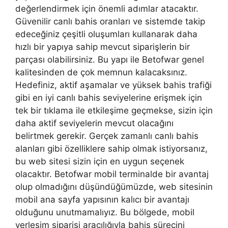
değerlendirmek için önemli adımlar atacaktır.
Güvenilir canlı bahis oranları ve sistemde takip
edeceğiniz çeşitli oluşumları kullanarak daha
hızlı bir yapıya sahip mevcut siparişlerin bir
parçası olabilirsiniz. Bu yapı ile Betofwar genel
kalitesinden de çok memnun kalacaksınız.
Hedefiniz, aktif aşamalar ve yüksek bahis trafiği
gibi en iyi canlı bahis seviyelerine erişmek için
tek bir tıklama ile etkileşime geçmekse, sizin için
daha aktif seviyelerin mevcut olacağını
belirtmek gerekir. Gerçek zamanlı canlı bahis
alanları gibi özelliklere sahip olmak istiyorsanız,
bu web sitesi sizin için en uygun seçenek
olacaktır. Betofwar mobil terminalde bir avantaj
olup olmadığını düşündüğümüzde, web sitesinin
mobil ana sayfa yapısının kalıcı bir avantajı
olduğunu unutmamalıyız. Bu bölgede, mobil
yerleşim siparişi aracılığıyla bahis sürecini