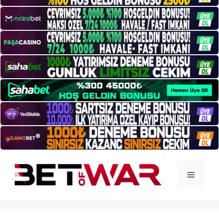
İçeriğe
atla
Menü