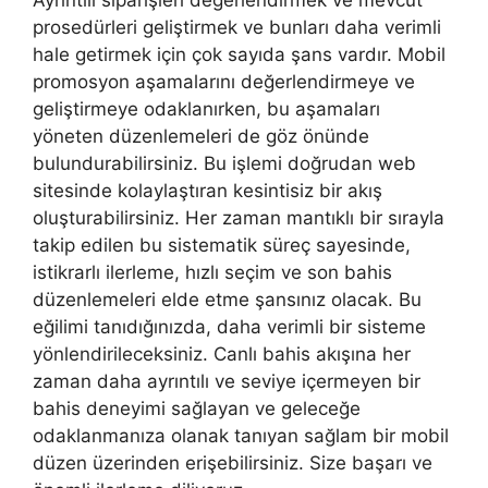
Ayrıntılı siparişleri değerlendirmek ve mevcut
prosedürleri geliştirmek ve bunları daha verimli
hale getirmek için çok sayıda şans vardır. Mobil
promosyon aşamalarını değerlendirmeye ve
geliştirmeye odaklanırken, bu aşamaları
yöneten düzenlemeleri de göz önünde
bulundurabilirsiniz. Bu işlemi doğrudan web
sitesinde kolaylaştıran kesintisiz bir akış
oluşturabilirsiniz. Her zaman mantıklı bir sırayla
takip edilen bu sistematik süreç sayesinde,
istikrarlı ilerleme, hızlı seçim ve son bahis
düzenlemeleri elde etme şansınız olacak. Bu
eğilimi tanıdığınızda, daha verimli bir sisteme
yönlendirileceksiniz. Canlı bahis akışına her
zaman daha ayrıntılı ve seviye içermeyen bir
bahis deneyimi sağlayan ve geleceğe
odaklanmanıza olanak tanıyan sağlam bir mobil
düzen üzerinden erişebilirsiniz. Size başarı ve