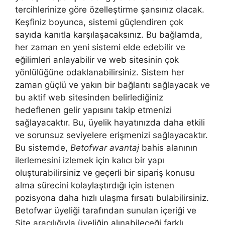
tercihlerinize göre özelleştirme şansınız olacak.
Keşfiniz boyunca, sistemi güçlendiren çok
sayıda kanıtla karşılaşacaksınız. Bu bağlamda,
her zaman en yeni sistemi elde edebilir ve
eğilimleri anlayabilir ve web sitesinin çok
yönlülüğüne odaklanabilirsiniz. Sistem her
zaman güçlü ve yakın bir bağlantı sağlayacak ve
bu aktif web sitesinden belirlediğiniz
hedeflenen gelir yapısını takip etmenizi
sağlayacaktır. Bu, üyelik hayatınızda daha etkili
ve sorunsuz seviyelere erişmenizi sağlayacaktır.
Bu sistemde,
Betofwar avantaj
bahis alanının
ilerlemesini izlemek için kalıcı bir yapı
oluşturabilirsiniz ve geçerli bir sipariş konusu
alma sürecini kolaylaştırdığı için istenen
pozisyona daha hızlı ulaşma fırsatı bulabilirsiniz.
Betofwar üyeliği tarafından sunulan içeriği ve
Site aracılığıyla üyeliğin alınabileceği farklı