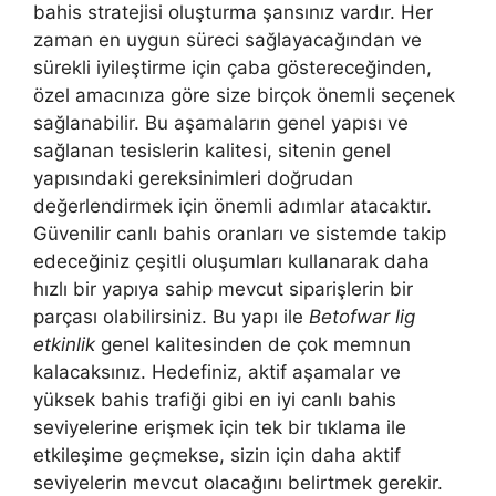
bahis stratejisi oluşturma şansınız vardır. Her
zaman en uygun süreci sağlayacağından ve
sürekli iyileştirme için çaba göstereceğinden,
özel amacınıza göre size birçok önemli seçenek
sağlanabilir. Bu aşamaların genel yapısı ve
sağlanan tesislerin kalitesi, sitenin genel
yapısındaki gereksinimleri doğrudan
değerlendirmek için önemli adımlar atacaktır.
Güvenilir canlı bahis oranları ve sistemde takip
edeceğiniz çeşitli oluşumları kullanarak daha
hızlı bir yapıya sahip mevcut siparişlerin bir
parçası olabilirsiniz. Bu yapı ile
Betofwar lig
etkinlik
genel kalitesinden de çok memnun
kalacaksınız. Hedefiniz, aktif aşamalar ve
yüksek bahis trafiği gibi en iyi canlı bahis
seviyelerine erişmek için tek bir tıklama ile
etkileşime geçmekse, sizin için daha aktif
seviyelerin mevcut olacağını belirtmek gerekir.