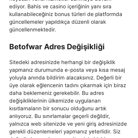
ediyor. Bahis ve casino içeriğinin yanı sıra
kullanabileceğiniz bonus türleri de platformda
güncellemeler yapıldıkça düzenli olarak
güncellenmektedir.
Betofwar Adres Değişikliği
Sitedeki adresinizde herhangi bir değişiklik
yapmanız durumunda e-posta veya kısa mesaj
yoluyla anında bildirim alacaksınız. Değerli bir
üye olarak eğlencenin tadını çıkarmak için biraz
daha beklemeniz gerekebilir. Bu adres
değişikliklerinin ülkemizde uygulanan
kısıtlamaların bir sonucu olduğunu artık
anlıyoruz. Bu sınırlamalar geçerli değildir,
yalnızca web sitenizde ve yeni giriş adresinizde
gerekli düzenlemeleri yapmanız yeterlidir. Siz