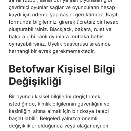
sanal futbol, ​​sanal dünya şampiyonaları gibi
çevrimiçi oyunlar sağlar ve oyuncuların hesap
kaydı için ödeme yapmasını gerektirmez. Kayıt
formunda bilgilerinizi girerek ücretsiz bir hesap
oluşturabilirsiniz. Blackjack, bakara, rulet ve
bakara gibi canlı oyunlara mutlaka bahis
oynayabilirsiniz. Üyelik başvurusu sırasında
herhangi bir evrak gerekmemektedir.
Betofwar Kişisel Bilgi
Değişikliği
Bir oyuncu kişisel bilgilerini değiştirmek
istediğinde, kimlik bilgilerinin güvenliğini ve
kesinliğini altına almak için bir dosya talebi
başlatılabilir. Belgeleri yalnızca önemli
değişiklikler olduğunda veya olağandışı bir