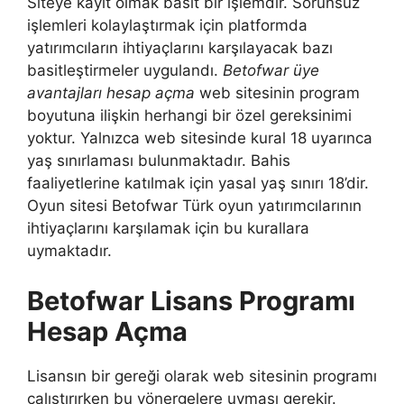
Siteye kayıt olmak basit bir işlemdir. Sorunsuz
işlemleri kolaylaştırmak için platformda
yatırımcıların ihtiyaçlarını karşılayacak bazı
basitleştirmeler uygulandı.
Betofwar üye
avantajları hesap açma
web sitesinin program
boyutuna ilişkin herhangi bir özel gereksinimi
yoktur. Yalnızca web sitesinde kural 18 uyarınca
yaş sınırlaması bulunmaktadır. Bahis
faaliyetlerine katılmak için yasal yaş sınırı 18’dir.
Oyun sitesi Betofwar Türk oyun yatırımcılarının
ihtiyaçlarını karşılamak için bu kurallara
uymaktadır.
Betofwar Lisans Programı
Hesap Açma
Lisansın bir gereği olarak web sitesinin programı
çalıştırırken bu yönergelere uyması gerekir.