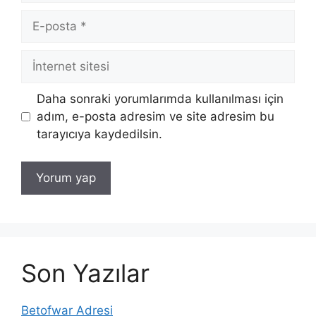
E-
posta
İnternet
sitesi
Daha sonraki yorumlarımda kullanılması için
adım, e-posta adresim ve site adresim bu
tarayıcıya kaydedilsin.
Son Yazılar
Betofwar Adresi