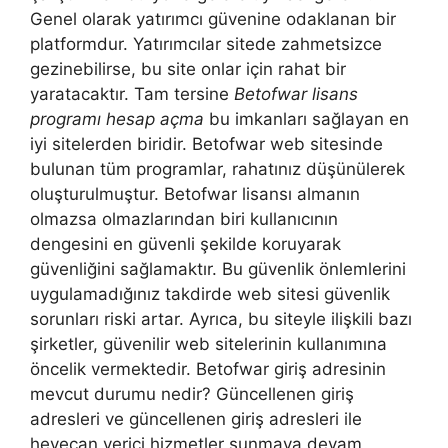
Genel olarak yatırımcı güvenine odaklanan bir
platformdur. Yatırımcılar sitede zahmetsizce
gezinebilirse, bu site onlar için rahat bir
yaratacaktır. Tam tersine
Betofwar lisans
programı hesap açma
bu imkanları sağlayan en
iyi sitelerden biridir. Betofwar web sitesinde
bulunan tüm programlar, rahatınız düşünülerek
oluşturulmuştur. Betofwar lisansı almanın
olmazsa olmazlarından biri kullanıcının
dengesini en güvenli şekilde koruyarak
güvenliğini sağlamaktır. Bu güvenlik önlemlerini
uygulamadığınız takdirde web sitesi güvenlik
sorunları riski artar. Ayrıca, bu siteyle ilişkili bazı
şirketler, güvenilir web sitelerinin kullanımına
öncelik vermektedir. Betofwar giriş adresinin
mevcut durumu nedir? Güncellenen giriş
adresleri ve güncellenen giriş adresleri ile
heyecan verici hizmetler sunmaya devam