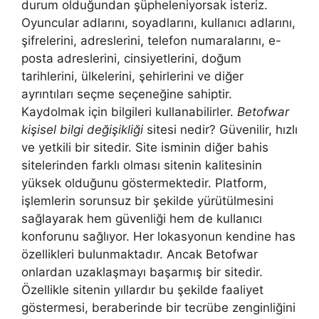
durum olduğundan şüpheleniyorsak isteriz.
Oyuncular adlarını, soyadlarını, kullanıcı adlarını,
şifrelerini, adreslerini, telefon numaralarını, e-
posta adreslerini, cinsiyetlerini, doğum
tarihlerini, ülkelerini, şehirlerini ve diğer
ayrıntıları seçme seçeneğine sahiptir.
Kaydolmak için bilgileri kullanabilirler.
Betofwar
kişisel bilgi değişikliği
sitesi nedir? Güvenilir, hızlı
ve yetkili bir sitedir. Site isminin diğer bahis
sitelerinden farklı olması sitenin kalitesinin
yüksek olduğunu göstermektedir. Platform,
işlemlerin sorunsuz bir şekilde yürütülmesini
sağlayarak hem güvenliği hem de kullanıcı
konforunu sağlıyor. Her lokasyonun kendine has
özellikleri bulunmaktadır. Ancak Betofwar
onlardan uzaklaşmayı başarmış bir sitedir.
Özellikle sitenin yıllardır bu şekilde faaliyet
göstermesi, beraberinde bir tecrübe zenginliğini