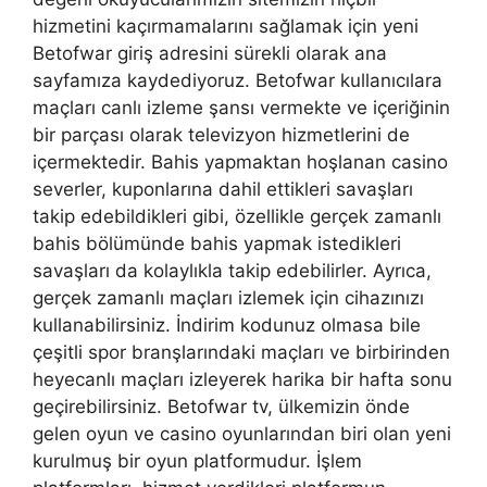
hizmetini kaçırmamalarını sağlamak için yeni
Betofwar giriş adresini sürekli olarak ana
sayfamıza kaydediyoruz. Betofwar kullanıcılara
maçları canlı izleme şansı vermekte ve içeriğinin
bir parçası olarak televizyon hizmetlerini de
içermektedir. Bahis yapmaktan hoşlanan casino
severler, kuponlarına dahil ettikleri savaşları
takip edebildikleri gibi, özellikle gerçek zamanlı
bahis bölümünde bahis yapmak istedikleri
savaşları da kolaylıkla takip edebilirler. Ayrıca,
gerçek zamanlı maçları izlemek için cihazınızı
kullanabilirsiniz. İndirim kodunuz olmasa bile
çeşitli spor branşlarındaki maçları ve birbirinden
heyecanlı maçları izleyerek harika bir hafta sonu
geçirebilirsiniz. Betofwar tv, ülkemizin önde
gelen oyun ve casino oyunlarından biri olan yeni
kurulmuş bir oyun platformudur. İşlem