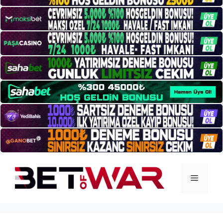
İçeriğe
atla
Menü