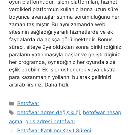
oyun platformudur. İşlem platformları, hizmet
verdikleri platformun kullanıcılarına uzun süre
boyunca avantajlar sunma sorumluluğunu her
zaman taşımıştır. Bu aynı zamanda web
sitesinin sağladığı yararlı hizmetlerde ve ek
faydalarda da açıkça görülmektedir. Bonus
süreci, siteye üye olduktan sonra biriktirdiğiniz
paraların yatırılmasıyla başlar ve geliştirdiğiniz
her programda, oynadığınız her oyunda size
eşlik edebilir. Ek işler üstlenerek veya ekstra
para kazanmanın yollarını bularak gelirinizi
artırabilirsiniz. Daha hızlı.
Kategoriler
Betofwar
Etiketler
betofwar adres değişikliği
,
betofwar hesap
açma
,
giris adresi betofwar
Betofwar Katılımcı Kayıt Süreci