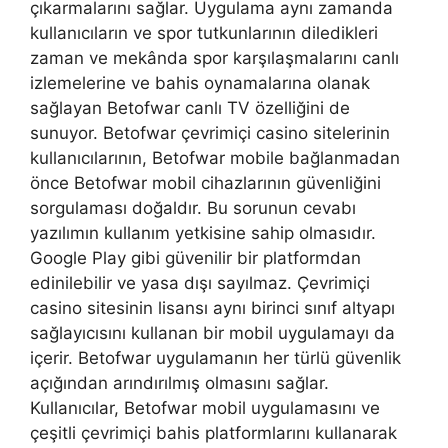
çıkarmalarını sağlar. Uygulama aynı zamanda
kullanıcıların ve spor tutkunlarının diledikleri
zaman ve mekânda spor karşılaşmalarını canlı
izlemelerine ve bahis oynamalarına olanak
sağlayan Betofwar canlı TV özelliğini de
sunuyor. Betofwar çevrimiçi casino sitelerinin
kullanıcılarının, Betofwar mobile bağlanmadan
önce Betofwar mobil cihazlarının güvenliğini
sorgulaması doğaldır. Bu sorunun cevabı
yazılımın kullanım yetkisine sahip olmasıdır.
Google Play gibi güvenilir bir platformdan
edinilebilir ve yasa dışı sayılmaz. Çevrimiçi
casino sitesinin lisansı aynı birinci sınıf altyapı
sağlayıcısını kullanan bir mobil uygulamayı da
içerir. Betofwar uygulamanın her türlü güvenlik
açığından arındırılmış olmasını sağlar.
Kullanıcılar, Betofwar mobil uygulamasını ve
çeşitli çevrimiçi bahis platformlarını kullanarak