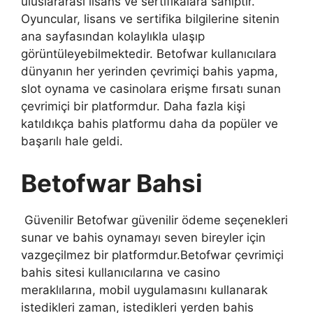
uluslararası lisans ve sertifikalara sahiptir.
Oyuncular, lisans ve sertifika bilgilerine sitenin
ana sayfasından kolaylıkla ulaşıp
görüntüleyebilmektedir. Betofwar kullanıcılara
dünyanın her yerinden çevrimiçi bahis yapma,
slot oynama ve casinolara erişme fırsatı sunan
çevrimiçi bir platformdur. Daha fazla kişi
katıldıkça bahis platformu daha da popüler ve
başarılı hale geldi.
Betofwar Bahsi
Güvenilir Betofwar güvenilir ödeme seçenekleri
sunar ve bahis oynamayı seven bireyler için
vazgeçilmez bir platformdur.Betofwar çevrimiçi
bahis sitesi kullanıcılarına ve casino
meraklılarına, mobil uygulamasını kullanarak
istedikleri zaman, istedikleri yerden bahis