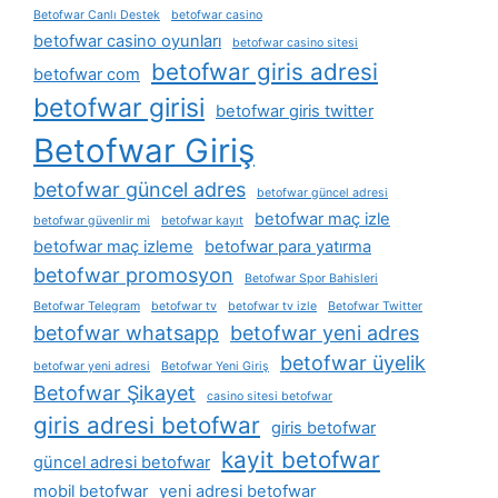
Betofwar Canlı Destek
betofwar casino
betofwar casino oyunları
betofwar casino sitesi
betofwar giris adresi
betofwar com
betofwar girisi
betofwar giris twitter
Betofwar Giriş
betofwar güncel adres
betofwar güncel adresi
betofwar maç izle
betofwar güvenlir mi
betofwar kayıt
betofwar maç izleme
betofwar para yatırma
betofwar promosyon
Betofwar Spor Bahisleri
Betofwar Telegram
betofwar tv
betofwar tv izle
Betofwar Twitter
betofwar whatsapp
betofwar yeni adres
betofwar üyelik
betofwar yeni adresi
Betofwar Yeni Giriş
Betofwar Şikayet
casino sitesi betofwar
giris adresi betofwar
giris betofwar
kayit betofwar
güncel adresi betofwar
mobil betofwar
yeni adresi betofwar