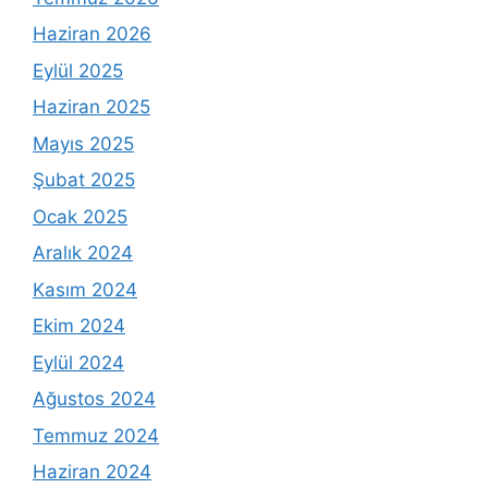
Haziran 2026
Eylül 2025
Haziran 2025
Mayıs 2025
Şubat 2025
Ocak 2025
Aralık 2024
Kasım 2024
Ekim 2024
Eylül 2024
Ağustos 2024
Temmuz 2024
Haziran 2024