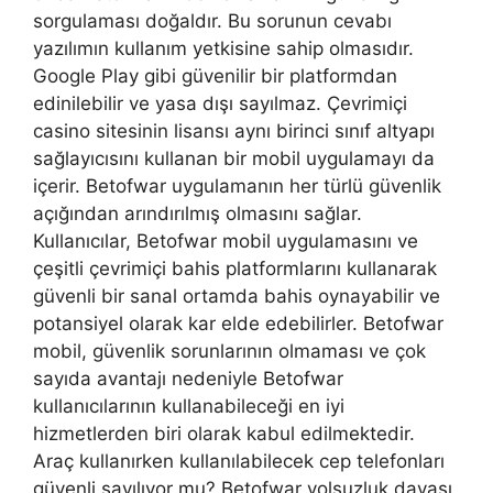
sorgulaması doğaldır. Bu sorunun cevabı
yazılımın kullanım yetkisine sahip olmasıdır.
Google Play gibi güvenilir bir platformdan
edinilebilir ve yasa dışı sayılmaz. Çevrimiçi
casino sitesinin lisansı aynı birinci sınıf altyapı
sağlayıcısını kullanan bir mobil uygulamayı da
içerir. Betofwar uygulamanın her türlü güvenlik
açığından arındırılmış olmasını sağlar.
Kullanıcılar, Betofwar mobil uygulamasını ve
çeşitli çevrimiçi bahis platformlarını kullanarak
güvenli bir sanal ortamda bahis oynayabilir ve
potansiyel olarak kar elde edebilirler. Betofwar
mobil, güvenlik sorunlarının olmaması ve çok
sayıda avantajı nedeniyle Betofwar
kullanıcılarının kullanabileceği en iyi
hizmetlerden biri olarak kabul edilmektedir.
Araç kullanırken kullanılabilecek cep telefonları
güvenli sayılıyor mu? Betofwar yolsuzluk davası