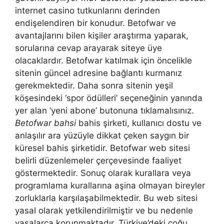
internet casino tutkunlarını derinden
endişelendiren bir konudur. Betofwar ve
avantajlarını bilen kişiler araştırma yaparak,
sorularına cevap arayarak siteye üye
olacaklardır. Betofwar katılmak için öncelikle
sitenin güncel adresine bağlantı kurmanız
gerekmektedir. Daha sonra sitenin yeşil
köşesindeki ‘spor ödülleri’ seçeneğinin yanında
yer alan ‘yeni abone’ butonuna tıklamalısınız.
Betofwar bahsi
bahis şirketi, kullanıcı dostu ve
anlaşılır ara yüzüyle dikkat çeken saygın bir
küresel bahis şirketidir. Betofwar web sitesi
belirli düzenlemeler çerçevesinde faaliyet
göstermektedir. Sonuç olarak kurallara veya
programlama kurallarına aşina olmayan bireyler
zorluklarla karşılaşabilmektedir. Bu web sitesi
yasal olarak yetkilendirilmiştir ve bu nedenle
yasalarca korunmaktadır. Türkiye’deki çoğu