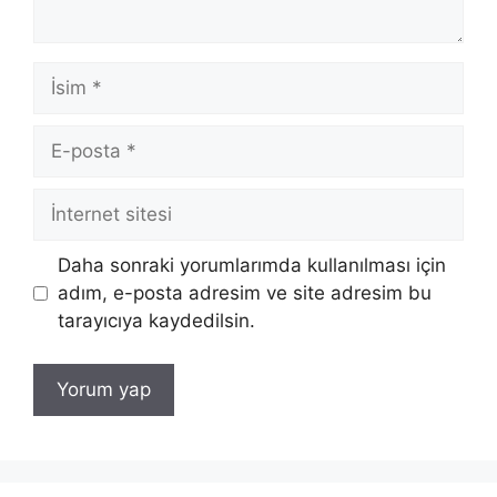
İsim
E-
posta
İnternet
sitesi
Daha sonraki yorumlarımda kullanılması için
adım, e-posta adresim ve site adresim bu
tarayıcıya kaydedilsin.