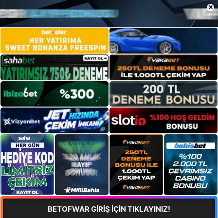
×
BETOFWAR GİRİŞ İÇİN TIKLAYINIZ!