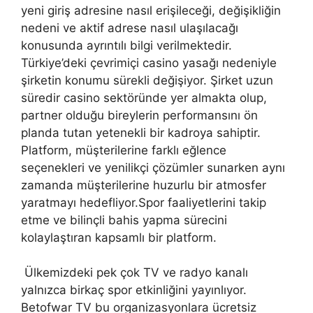
yeni giriş adresine nasıl erişileceği, değişikliğin
nedeni ve aktif adrese nasıl ulaşılacağı
konusunda ayrıntılı bilgi verilmektedir.
Türkiye’deki çevrimiçi casino yasağı nedeniyle
şirketin konumu sürekli değişiyor. Şirket uzun
süredir casino sektöründe yer almakta olup,
partner olduğu bireylerin performansını ön
planda tutan yetenekli bir kadroya sahiptir.
Platform, müşterilerine farklı eğlence
seçenekleri ve yenilikçi çözümler sunarken aynı
zamanda müşterilerine huzurlu bir atmosfer
yaratmayı hedefliyor.Spor faaliyetlerini takip
etme ve bilinçli bahis yapma sürecini
kolaylaştıran kapsamlı bir platform.
Ülkemizdeki pek çok TV ve radyo kanalı
yalnızca birkaç spor etkinliğini yayınlıyor.
Betofwar TV bu organizasyonlara ücretsiz