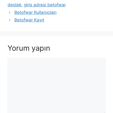
destek
,
giris adresi betofwar
Betofwar Kullanıcıları
Betofwar Kayıt
Yorum yapın
Yorum