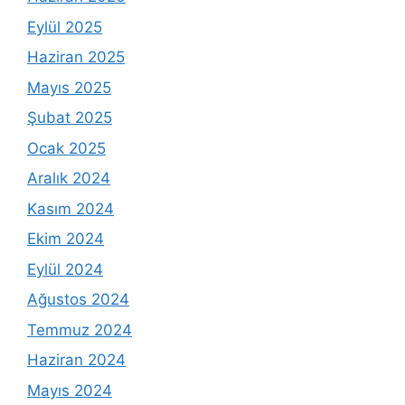
Eylül 2025
Haziran 2025
Mayıs 2025
Şubat 2025
Ocak 2025
Aralık 2024
Kasım 2024
Ekim 2024
Eylül 2024
Ağustos 2024
Temmuz 2024
Haziran 2024
Mayıs 2024