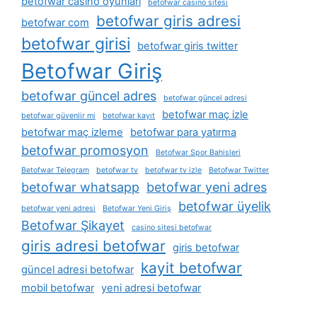
betofwar casino oyunları
betofwar casino sitesi
betofwar giris adresi
betofwar com
betofwar girisi
betofwar giris twitter
Betofwar Giriş
betofwar güncel adres
betofwar güncel adresi
betofwar maç izle
betofwar güvenlir mi
betofwar kayıt
betofwar maç izleme
betofwar para yatırma
betofwar promosyon
Betofwar Spor Bahisleri
Betofwar Telegram
betofwar tv
betofwar tv izle
Betofwar Twitter
betofwar whatsapp
betofwar yeni adres
betofwar üyelik
betofwar yeni adresi
Betofwar Yeni Giriş
Betofwar Şikayet
casino sitesi betofwar
giris adresi betofwar
giris betofwar
kayit betofwar
güncel adresi betofwar
mobil betofwar
yeni adresi betofwar