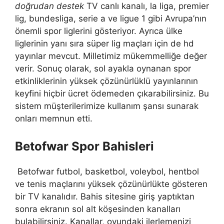
doğrudan destek
TV canlı kanalı, la liga, premier
lig, bundesliga, serie a ve ligue 1 gibi Avrupa’nın
önemli spor liglerini gösteriyor. Ayrıca ülke
liglerinin yanı sıra süper lig maçları için de hd
yayınlar mevcut. Milletimiz mükemmelliğe değer
verir. Sonuç olarak, sol ayakla oynanan spor
etkinliklerinin yüksek çözünürlüklü yayınlarının
keyfini hiçbir ücret ödemeden çıkarabilirsiniz. Bu
sistem müşterilerimize kullanım şansı sunarak
onları memnun etti.
Betofwar Spor Bahisleri
Betofwar futbol, ​​basketbol, ​​voleybol, hentbol
ve tenis maçlarını yüksek çözünürlükte gösteren
bir TV kanalıdır. Bahis sitesine giriş yaptıktan
sonra ekranın sol alt köşesinden kanalları
bulabilirsiniz. Kanallar, oyundaki ilerlemenizi