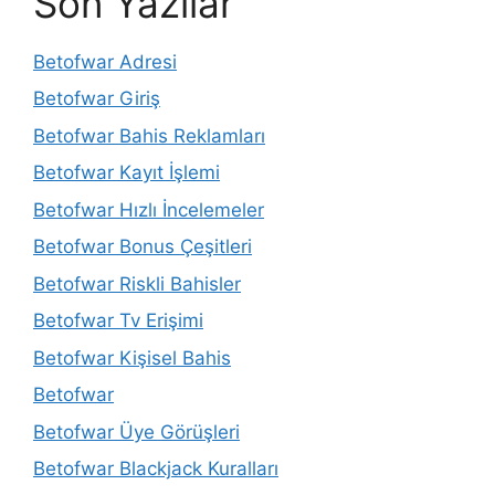
Son Yazılar
Betofwar Adresi
Betofwar Giriş
Betofwar Bahis Reklamları
Betofwar Kayıt İşlemi
Betofwar Hızlı İncelemeler
Betofwar Bonus Çeşitleri
Betofwar Riskli Bahisler
Betofwar Tv Erişimi
Betofwar Kişisel Bahis
Betofwar
Betofwar Üye Görüşleri
Betofwar Blackjack Kuralları