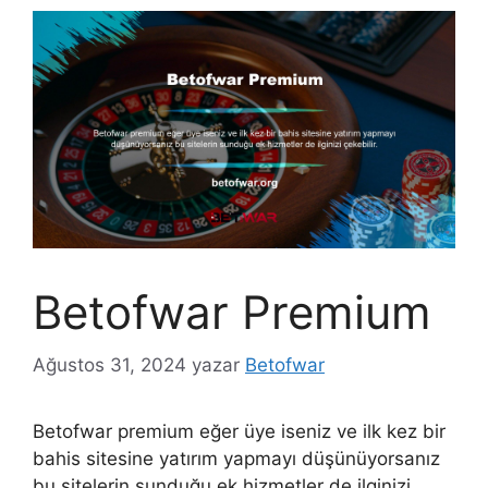
Betofwar Premium
Ağustos 31, 2024
yazar
Betofwar
Betofwar premium eğer üye iseniz ve ilk kez bir
bahis sitesine yatırım yapmayı düşünüyorsanız
bu sitelerin sunduğu ek hizmetler de ilginizi