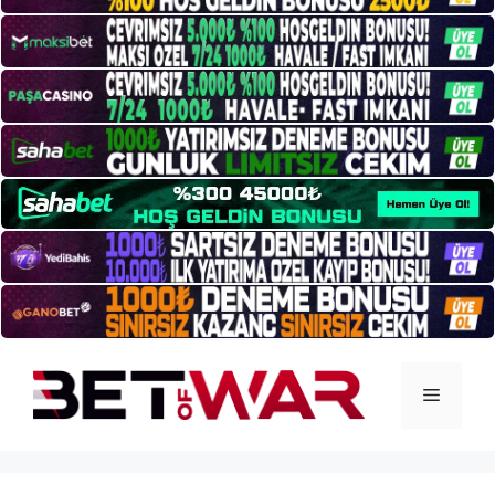
İçeriğe
atla
Menü