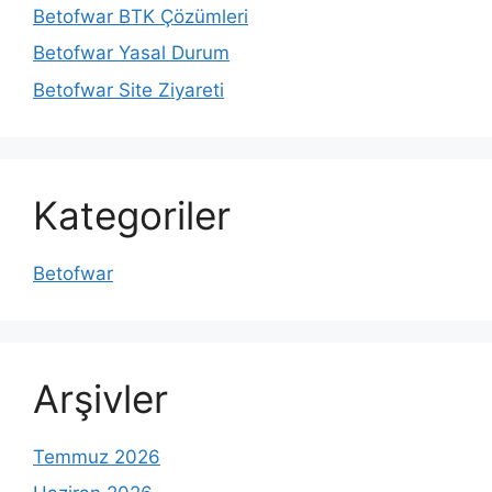
Betofwar BTK Çözümleri
Betofwar Yasal Durum
Betofwar Site Ziyareti
Kategoriler
Betofwar
Arşivler
Temmuz 2026