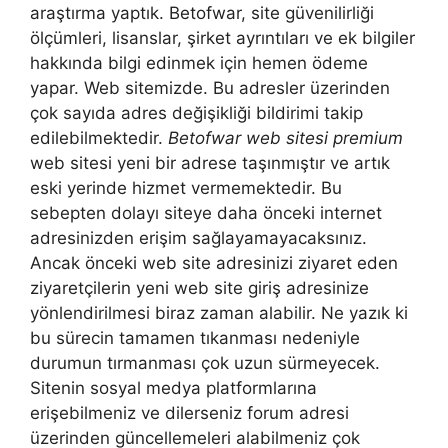
araştırma yaptık. Betofwar, site güvenilirliği
ölçümleri, lisanslar, şirket ayrıntıları ve ek bilgiler
hakkında bilgi edinmek için hemen ödeme
yapar. Web sitemizde. Bu adresler üzerinden
çok sayıda adres değişikliği bildirimi takip
edilebilmektedir.
Betofwar web sitesi premium
web sitesi yeni bir adrese taşınmıştır ve artık
eski yerinde hizmet vermemektedir. Bu
sebepten dolayı siteye daha önceki internet
adresinizden erişim sağlayamayacaksınız.
Ancak önceki web site adresinizi ziyaret eden
ziyaretçilerin yeni web site giriş adresinize
yönlendirilmesi biraz zaman alabilir. Ne yazık ki
bu sürecin tamamen tıkanması nedeniyle
durumun tırmanması çok uzun sürmeyecek.
Sitenin sosyal medya platformlarına
erişebilmeniz ve dilerseniz forum adresi
üzerinden güncellemeleri alabilmeniz çok