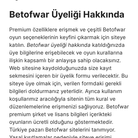
Betofwar Üyeliği Hakkında
Premium özelliklere erişmek ve çeşitli Betofwar
oyun seçeneklerinin keyfini çıkarmak için siteye
katılın.
Betofwar üyeliği hakkında
katıldığınızda
üye bilgilerine erişebilecek ve oyun kurallarına
ilişkin kapsamlı bir anlayışa sahip olacaksınız.
Web sitesine kaydolduğunuzda size kayıt
sekmesini içeren bir üyelik formu verilecektir. Bu
siteye üye olmak için, verilen formdaki gerekli
bilgileri doldurmanız yeterlidir. Ayrıca kullanım
koşullarımız aracılığıyla sitenin tüm kural ve
düzenlemelerine erişmenizi sağlıyoruz. Betofwar
premium şirket ve lisans bilgileri içerikteki
oyunların ücretli olduğunu göstermektedir.
Türkiye pazarı Betofwar sitelerini tanımıyor.
Yasal kısıtlamalar nedeniyle siteye erişimi