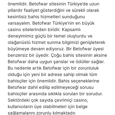
önemlidir. Betofwar sitesinin Türkiye’de uzun
yıllardır faaliyet gösterdiğini ve sürekli olarak
kesintisiz bahis hizmetleri sunduğunu
varsayalım. Betofwar Türkiye’nin en büyük
casino sitelerinden biridir. Kapsamlı
deneyimimiz güçlü bir temel oluşturdu ve
olağanüstü hizmet sunma bilgimizi genişleterek
büyümeye devam ediyoruz. Bir Betofwar üyesi
benzersiz bir üyedir. Çoğu bahis sitesinin aksine
Betofwar daha uygun şanslar ve ödüller sağlar.
Bu nedenle artık Betofwar için bir zorunluluk
olduğu için yeni bir adrese sahip olmak tüm
bahisçiler için önemlidir. Bahis seçeneklerine
Betofwar dahil edilip edilmeyeceği sorusu
bahisçiler arasında sıklıkla sorulan bir sorudur.
Sektördeki çok sayıda çevrimiçi casino,
kullanıcıların üye olabilmeleri için belge
sağlamalarını zorunlu kılmaktadır.