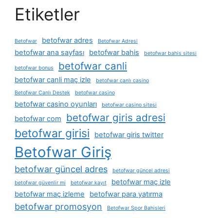
Etiketler
betofwar adres
Betofwar
Betofwar Adresi
betofwar ana sayfası
betofwar bahis
betofwar bahis sitesi
betofwar canli
betofwar bonus
betofwar canli maç izle
betofwar canlı casino
Betofwar Canlı Destek
betofwar casino
betofwar casino oyunları
betofwar casino sitesi
betofwar giris adresi
betofwar com
betofwar girisi
betofwar giris twitter
Betofwar Giriş
betofwar güncel adres
betofwar güncel adresi
betofwar maç izle
betofwar güvenlir mi
betofwar kayıt
betofwar maç izleme
betofwar para yatırma
betofwar promosyon
Betofwar Spor Bahisleri