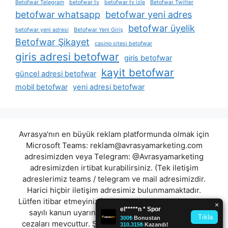
Betofwar Telegram
betofwar tv
betofwar tv izle
Betofwar Twitter
betofwar whatsapp
betofwar yeni adres
betofwar üyelik
betofwar yeni adresi
Betofwar Yeni Giriş
Betofwar Şikayet
casino sitesi betofwar
giris adresi betofwar
giris betofwar
kayit betofwar
güncel adresi betofwar
mobil betofwar
yeni adresi betofwar
Avrasya'nın en büyük reklam platformunda olmak için
Microsoft Teams:
reklam@avrasyamarketing.com
adresimizden veya Telegram: @Avrasyamarketing
adresimizden irtibat kurabilirsiniz. (Tek iletişim
adreslerimiz teams / telegram ve mail adresimizdir.
Harici hiçbir iletişim adresimiz bulunmamaktadır.
Lütfen itibar etmeyiniz.) Türkiye yasalarına göre 7258
sayılı kanun uyarınca yasa dışı bahis oynamanın
cezaları mevcuttur. Şu an bulunduğunuz site hiç bir