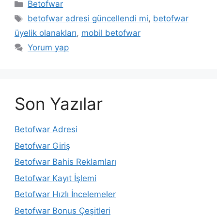
Kategoriler
Betofwar
Etiketler
betofwar adresi güncellendi mi
,
betofwar
üyelik olanakları
,
mobil betofwar
Yorum yap
Son Yazılar
Betofwar Adresi
Betofwar Giriş
Betofwar Bahis Reklamları
Betofwar Kayıt İşlemi
Betofwar Hızlı İncelemeler
Betofwar Bonus Çeşitleri