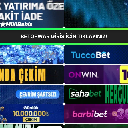
BETOFWAR GİRİŞ İÇİN TIKLAYINIZ!