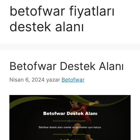
betofwar fiyatları
destek alanı
Betofwar Destek Alanı
Nisan 6, 2024
yazar
Betofwar