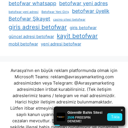
betofwar whatsapp
betofwar yeni adres
betofwar üyelik
betofwar yeni adresi
Betofwar Yeni Giriş
Betofwar Şikayet
casino sitesi betofwar
giris adresi betofwar
giris betofwar
kayit betofwar
güncel adresi betofwar
mobil betofwar
yeni adresi betofwar
Avrasya'nın en büyük reklam platformunda olmak için
Microsoft Teams:
reklam@avrasyamarketing.com
adresimizden veya Telegram: @Avrasyamarketing
adresimizden irtibat kurabilirsiniz. (Tek iletişim
adreslerimiz teams / telegram ve mail adresimizdir.
Harici hiçbir iletişim adresimiz bulunmamaktadır.
Lütfen itibar etmeyiniz.) Türkiye yasalarına göre 7258
sayılı kanun uyarınca yasa dışı bahis oynamanın
cezaları mevcuttur. Şu an bulunduğunuz site hiç bir
şekilde illegal bahis oyunları oynatmıyor ve oynamaya