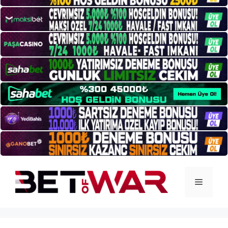
İçeriğe
atla
Menü