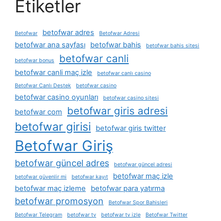
Etiketler
betofwar adres
Betofwar
Betofwar Adresi
betofwar ana sayfası
betofwar bahis
betofwar bahis sitesi
betofwar canli
betofwar bonus
betofwar canli maç izle
betofwar canlı casino
Betofwar Canlı Destek
betofwar casino
betofwar casino oyunları
betofwar casino sitesi
betofwar giris adresi
betofwar com
betofwar girisi
betofwar giris twitter
Betofwar Giriş
betofwar güncel adres
betofwar güncel adresi
betofwar maç izle
betofwar güvenlir mi
betofwar kayıt
betofwar maç izleme
betofwar para yatırma
betofwar promosyon
Betofwar Spor Bahisleri
Betofwar Telegram
betofwar tv
betofwar tv izle
Betofwar Twitter