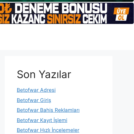
Son Yazılar
Betofwar Adresi
Betofwar Giriş
Betofwar Bahis Reklamları
Betofwar Kayıt İşlemi
Betofwar Hızlı İncelemeler